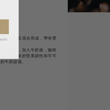
挑選的精品豆混合而成，帶有豐
iwan
和可可香氣，加入牛奶後，咖啡
的甜味與咖啡的堅果調性和可可
郁的牛奶甜感。