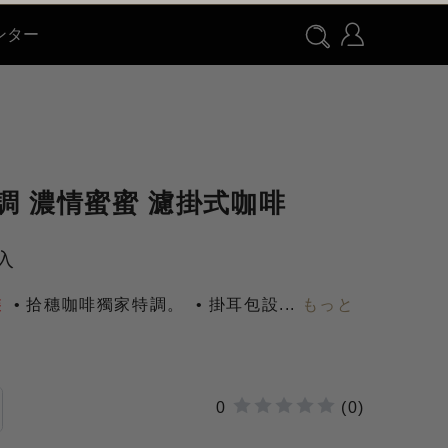
ンター
調 濃情蜜蜜 濾掛式咖啡
0入
裝
拾穗咖啡獨家特調。
掛耳包設
...
もっと
0
(0)