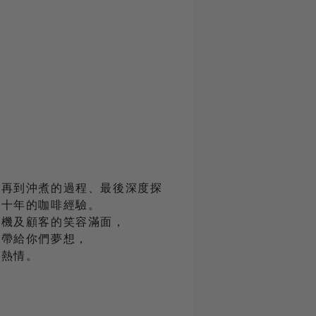
，再到沖煮的過程、最後深度探
有十年的咖啡經驗。
豆機及顧客的笑容滿面，
我帶給你們夢想，
的熱情。