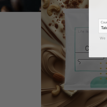
Coun
We 