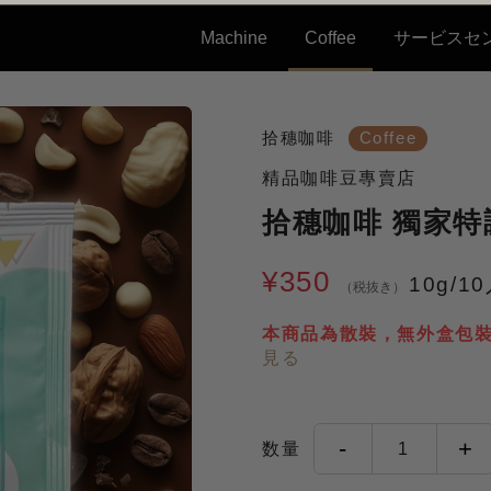
Machine
Coffee
サービスセ
拾穗咖啡
Coffee
精品咖啡豆專賣店
拾穗咖啡 獨家特
¥350
10g/1
（税抜き）
本商品為散裝，無外盒包
見る
-
+
数量
1