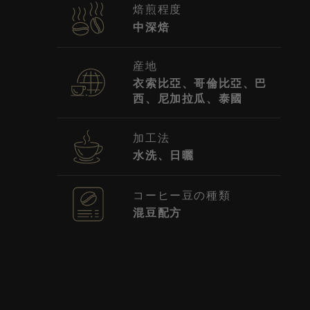
焙煎程度
中深焙
産地
衣索比亞、哥倫比亞、巴
西、尼加拉瓜、泰國
加工法
水洗、日曬
コーヒー豆の種類
混豆配方