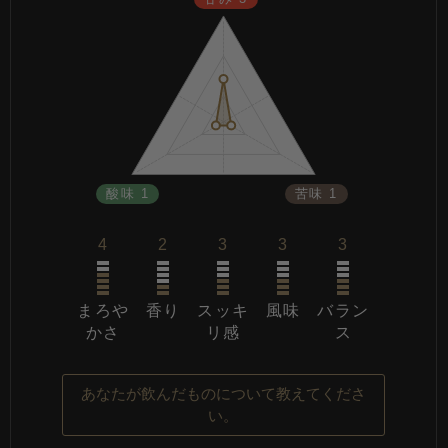
酸味 1
苦味 1
4
2
3
3
3
まろや
香り
スッキ
風味
バラン
かさ
リ感
ス
あなたが飲んだものについて教えてくださ
い。