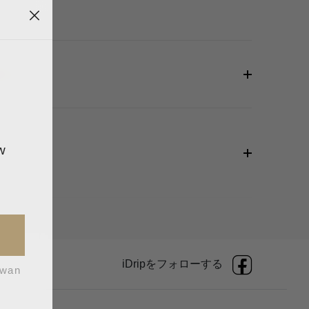
勧め)
w
iDripをフォローする
iwan