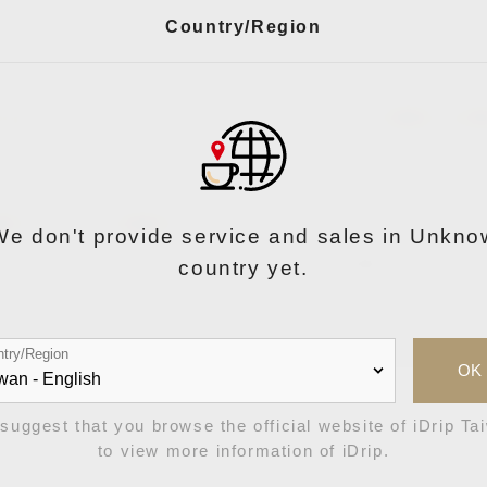
Country/Region
Drip アプリをペアリングして Wi-Fi に接続 (お
接 Wi-Fi に接続する
We don't provide service and sales in Unkno
マートフォンのホットスポットを使用してWi-Fiに接続する
country yet.
try/Region
OK
iDrip アプリの ダウンロード
suggest that you browse the official website of iDrip Ta
to view more information of iDrip.