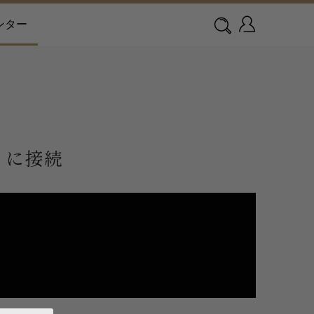
ンター
i に接続