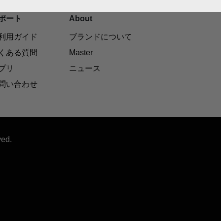
ポート
About
利用ガイド
ブランドについて
Wi-Fiは、2.4GHz（IEEE 802. 11b/g/n）のみ対応
くある質問
Master
無線LANのセキュリティ設定は、WEP、 WPAW、P
プリ
ニュース
のWi-Fi検証を必要とするサービスは適用されません）
問い合わせ
ved.