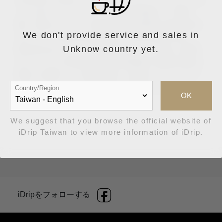
メルボルンにベーカリー工場を開設し、数年
後、彼はコーヒーの生産地域の開発に取り組み
We don't provide service and sales in
ました。Perfection(完璧)、Equality(平等)、
Unknow country yet.
Balance(バランス)を理念とし、より良い品質
のコーヒーを提供するため積極的に開発を進み
続けた結果、この高品質かつ安定したコーヒー
はオーストラリアの国民から愛されておりま
Country/Region
OK
す。
We suggest that you browse the official website of
iDrip Taiwan to view more information of iDrip.
iDripをフォローする