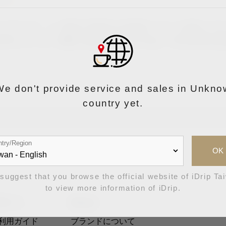
スリアンは、ここ数年で阿里山の特製コーヒーが盛んにな
0年にコーヒー農園で栽培されたSL34は「2020阿里山
We don't provide service and sales in Unkno
country yet.
try/Region
OK
suggest that you browse the official website of iDrip Ta
to view more information of iDrip.
ポート
About
利用ガイド
ブランドについて