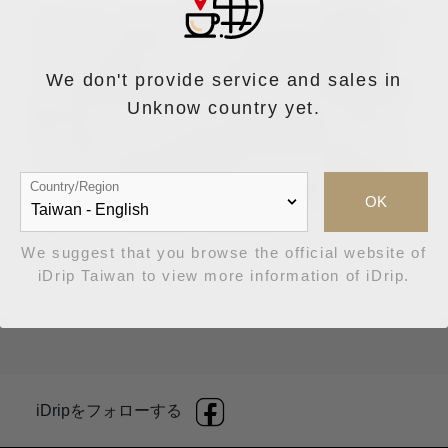
マシュー・タイスは厳格にコーヒーの品質やフ
レーバーに追求しており、彼は特定の原産地、
コーヒー農場、インゲン加工業者と長年携わ
We don't provide service and sales in
り、現地の栽培情報や加工についての情報を直
Unknow country yet.
接入手しバリスタとしての経験を積んできまし
た。彼とバリスタの深堀絵美が経営するコーヒ
ーショップMAMEは現在ヨーロッパの有名なバ
Country/Region
リスタ選手が集まるほどの人気を誇り、高品質
OK
のコーヒーを提供しております。
We suggest that you browse the official website of
iDrip Taiwan to view more information of iDrip.
iDripをフォローする