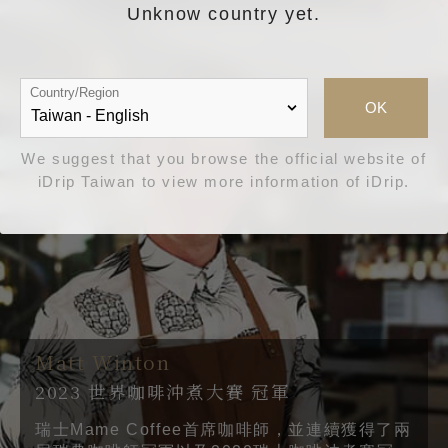
Unknow country yet.
Country/Region
OK
We suggest that you browse the official website of
iDrip Taiwan to view more information of iDrip.
Matt Winton
2023 世界咖啡沖煮大賽 冠軍
瑞士Mame Coffee首席咖啡師，並連續獲得了兩