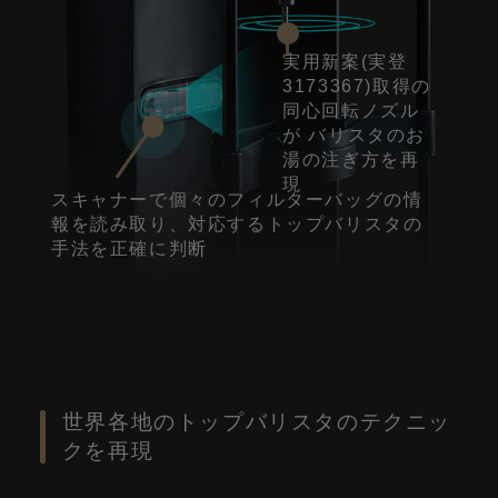
実用新案(実登
3173367)取得の
同心回転ノズル
が バリスタのお
湯の注ぎ方を再
現
スキャナーで個々のフィルターバッグの情
報を読み取り、対応するトップバリスタの
手法を正確に判断
世界各地のトップバリスタのテクニッ
クを再現