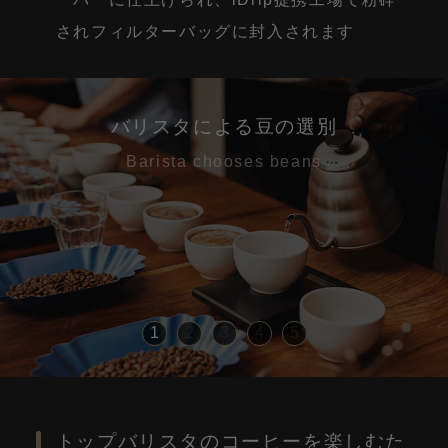
されフィルターバッグに封入されます
バリスタによる豆の選別
Barista chooses beans
1
2
3
4
5
トップバリスタのコーヒーを楽しむた