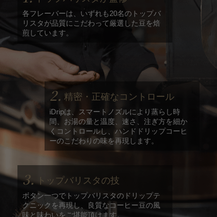
各フレーバーは、いずれも20名のトップバ
リスタが品質にこだわって厳選した豆を焙
煎しています。
2.
精密・正確なコントロール
iDripは、スマートノズルにより蒸らし時
間、お湯の量と温度、速さ、注ぎ方を細か
くコントロールし、ハンドドリップコーヒ
ーのこだわりの味を再現します。
3.
トップバリスタの技
ボタン一つでトップバリスタのドリップテ
クニックを再現し、良質なコーヒー豆の風
味と味わいをご堪能頂けます。