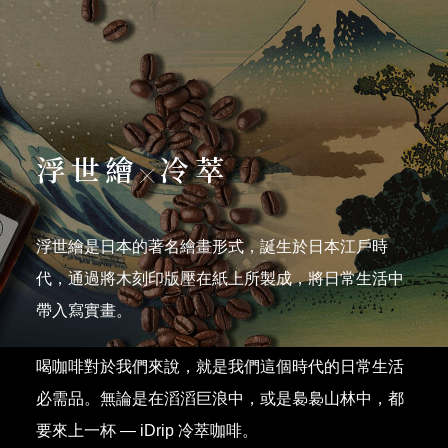
浮世繪
冷萃
╳
浮世繪是日本的著名繪畫形式，誕生於日本江戶時
代，通過將木刻印版壓在紙上所製成，將日常生活中
帶入寫實畫。
喝咖啡對於我們來說，就是我們這個時代的日常生活
必需品。無論是在滔滔巨浪中，或是裊裊山林中，都
要來上一杯 — iDrip 冷萃咖啡。