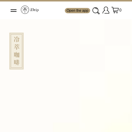
0
Open the app