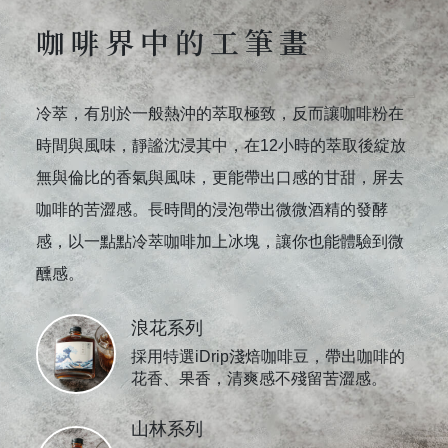
咖啡界中的工筆畫
冷萃，有別於一般熱沖的萃取極致，反而讓咖啡粉在
時間與風味，靜謐沈浸其中，在12小時的萃取後綻放
無與倫比的香氣與風味，更能帶出口感的甘甜，屏去
咖啡的苦澀感。長時間的浸泡帶出微微酒精的發酵
感，以一點點冷萃咖啡加上冰塊，讓你也能體驗到微
醺感。
浪花系列
採用特選iDrip淺焙咖啡豆，帶出咖啡的
花香、果香，清爽感不殘留苦澀感。
山林系列