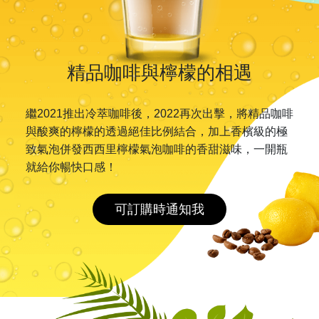
精品咖啡與檸檬的相遇
繼2021推出冷萃咖啡後，2022再次出擊，將精品咖啡
與酸爽的檸檬的透過絕佳比例結合，加上香檳級的極
致氣泡併發西西里檸檬氣泡咖啡的香甜滋味，一開瓶
就給你暢快口感！
可訂購時通知我