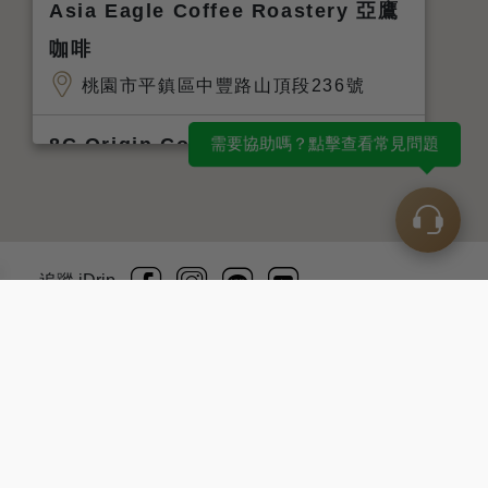
Asia Eagle Coffee Roastery 亞鷹
咖啡
桃園市平鎮區中豐路山頂段236號
8C Origin Coffee|手沖咖啡廳|下午
需要協助嗎？點擊查看常見問題
茶|簡餐|台中美食
台中市大里區科技路182號
和光天使
追蹤 iDrip
台北市松山區南京東路五段59巷29之16號1樓
Copyright © iDrip LTD. All Rights Reserved.
Taipei 8 Beauty Bar
會員條款
隱私權保護政策
台北市松山區南京東路三段256巷28弄6號
艾聚普股份有限公司 54930707
Taipei8
食品業者登錄字號：H-154930707-00000-0