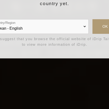
每一滴 都是科學
country yet.
try/Region
OK
suggest that you browse the official website of iDrip Ta
ip以讓世界更美好為願景，結合 AIoT 
to view more information of iDrip.
風格與工藝美學，打造世界最好的咖啡