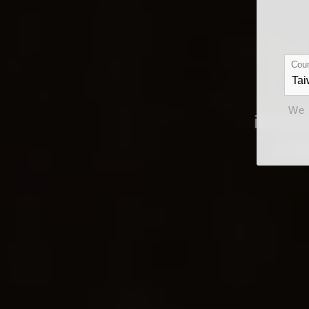
Coun
We 
iDr
活