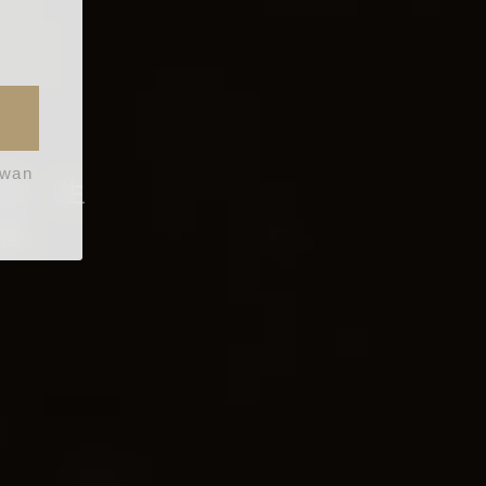
iwan
科技、生
香。