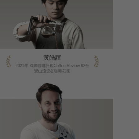
黃皓誼
2021年 國際咖啡評鑑Coffee Review 92分
鸞山流淚谷咖啡莊園