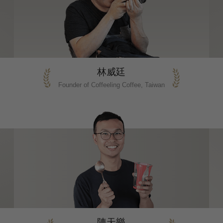
林威廷
Founder of Coffeeling Coffee, Taiwan
陳天樂