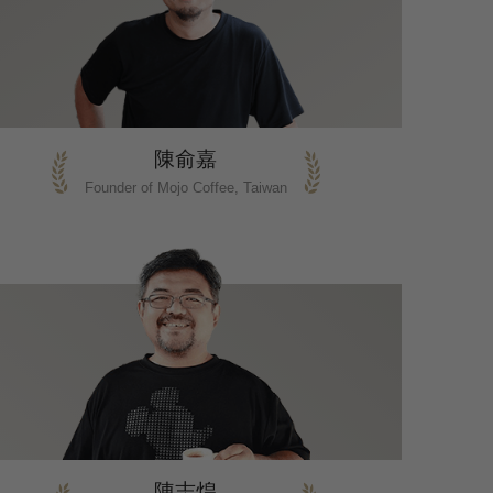
陳俞嘉
Founder of Mojo Coffee, Taiwan
陳志煌