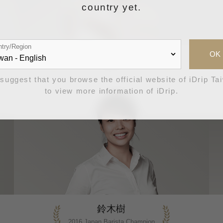
country yet.
try/Region
OK
李雅婷
2009 World Siphonist Champion
suggest that you browse the official website of iDrip Ta
to view more information of iDrip.
鈴木樹
2016 Japan Barista Champion