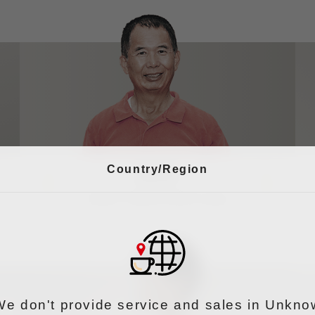
Country/Region
鍾旭亮
2020 Ali Mountain Specialty Coffee
Evaluation- Washed Coffee Champion
We don't provide service and sales in Unkno