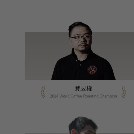
賴昱權
2014 World Coffee Roasting Champion