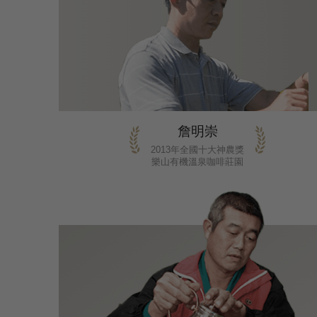
詹明崇
2013年全國十大神農獎
樂山有機溫泉咖啡莊園