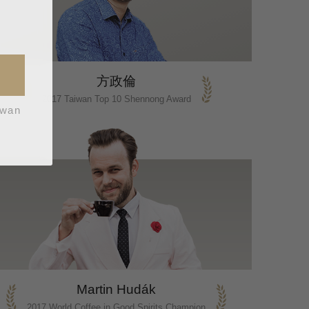
方政倫
2017 Taiwan Top 10 Shennong Award
iwan
Martin Hudák
2017 World Coffee in Good Spirits Champion