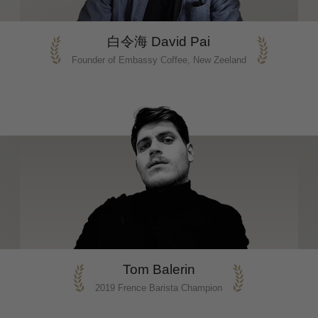
白令海 David Pai
Founder of Embassy Coffee, New Zeeland
Tom Balerin
2019 Frence Barista Champion