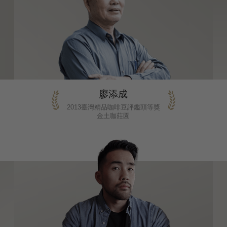
廖添成
2013臺灣精品咖啡豆評鑑頭等獎
金土咖莊園