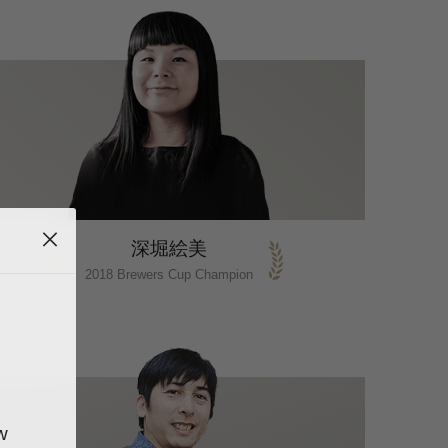
深堀絵美
2018 Brewers Cup Champion
w