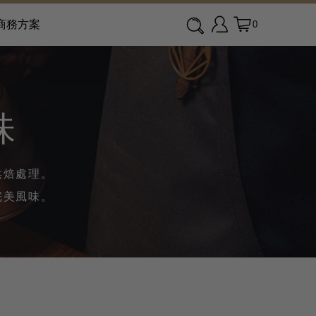
商務方案
0
味
烘焙處理。
完美風味。