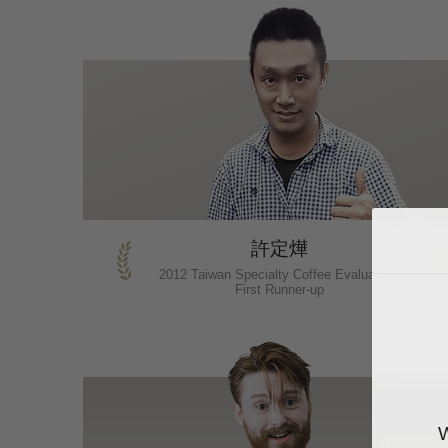
許定燁
2012 Taiwan Specialty Coffee Evaluation-
First Runner-up