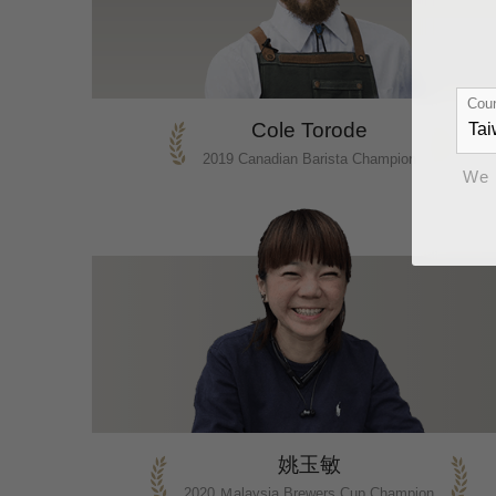
Coun
Cole Torode
2019 Canadian Barista Champion
We 
姚玉敏
2020 Ｍalaysia Brewers Cup Champion