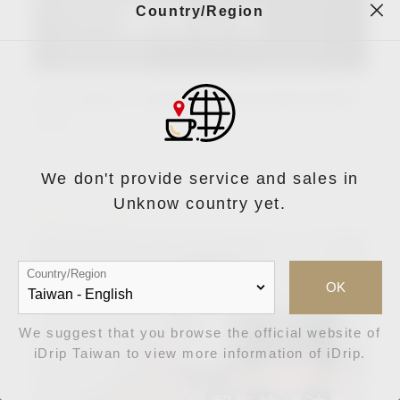
Country/Region
iDrip智能手沖咖啡機維修保固服務異動
公告
We don't provide service and sales in
Unknow country yet.
2022-07-28
Country/Region
OK
We suggest that you browse the official website of
iDrip Taiwan to view more information of iDrip.