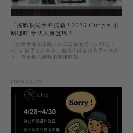
『挑戰頂尖手沖技藝！2025 iDrip x 引
路咖啡 手法大賽登場！』
『熱愛手沖咖啡嗎？來展現你的絕佳技巧吧！
iDrip 攜手引路咖啡，邀請你與各路高手一決高
下，秀出最具風味的咖啡時刻！』
2025-04-25