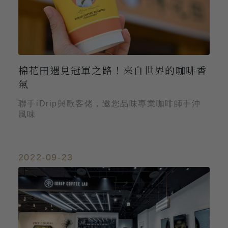
棉花田遇見冠軍之路！來自世界的咖啡香
氣
聯手iDrip與歐客佬，邀您品味專業咖啡師手沖
風味
2022-09-23