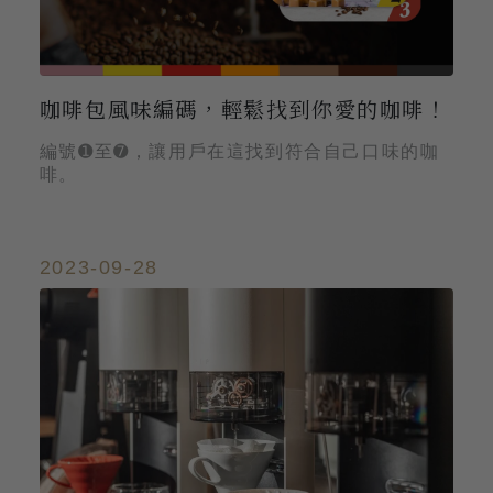
咖啡包風味編碼，輕鬆找到你愛的咖啡！
編號➊至➐，讓用戶在這找到符合自己口味的咖
啡。
2023-09-28