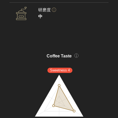
研磨度
中
Coffee Taste
Sweetness 4