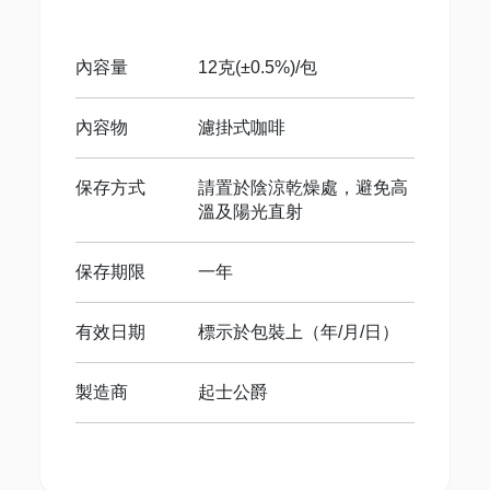
內容量
12克(±0.5%)/包
內容物
濾掛式咖啡
保存方式
請置於陰涼乾燥處，避免高
溫及陽光直射
保存期限
一年
有效日期
標示於包裝上（年/月/日）
製造商
起士公爵