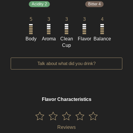
Acidity 2
Bitter 4
5
3
3
3
4
Body
Aroma
Clean
Flavor
Balance
Cup
Talk about what did you drink?
Flavor Characteristics
Reviews