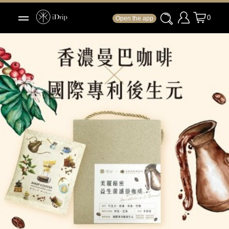
0
Open the app