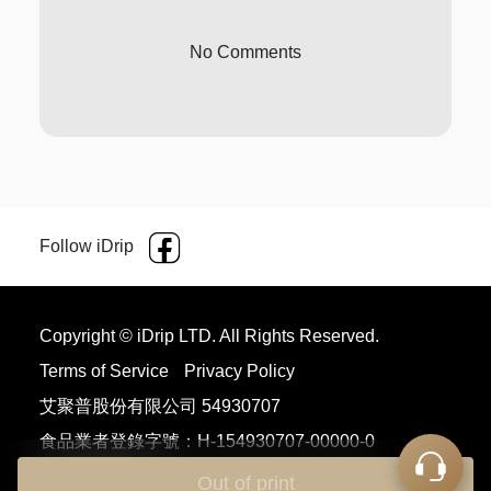
No Comments
Follow iDrip
Copyright © iDrip LTD. All Rights Reserved.
Terms of Service
Privacy Policy
艾聚普股份有限公司 54930707
食品業者登錄字號：H-154930707-00000-0
Language
Out of print