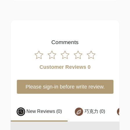
Comments
Customer Reviews 0
Please sign-in before write review.
New Reviews (0)
巧克力 (0)
核