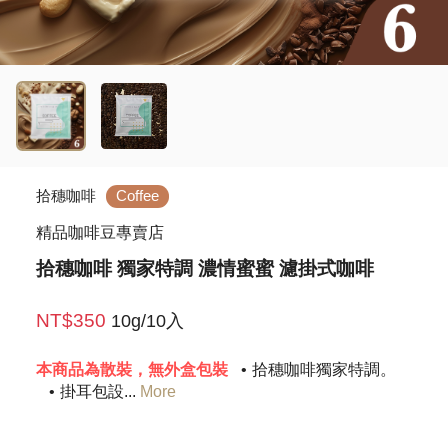
拾穗咖啡
Coffee
精品咖啡豆專賣店
拾穗咖啡 獨家特調 濃情蜜蜜 濾掛式咖啡
NT$350
10g/10入
本商品為散裝，無外盒包裝
拾穗咖啡獨家特調。
掛耳包設
...
More