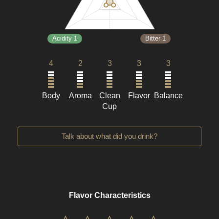
Acidity 1
Bitter 1
4
2
3
3
3
Body
Aroma
Clean
Flavor
Balance
Cup
Talk about what did you drink?
Flavor Characteristics