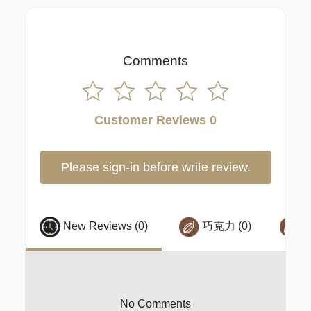
Comments
Customer Reviews 0
Please sign-in before write review.
New Reviews (0)
巧克力 (0)
黑
No Comments