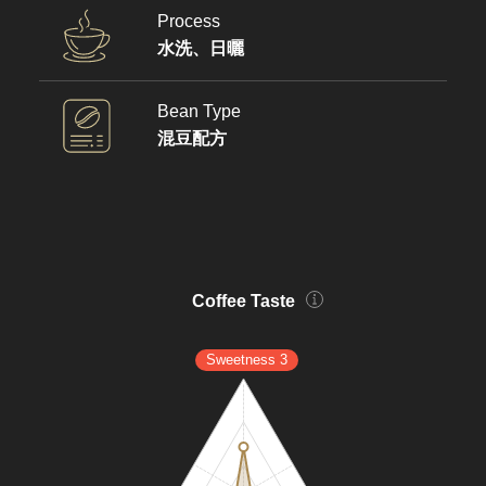
Process
水洗、日曬
Bean Type
混豆配方
Coffee Taste
Sweetness 3