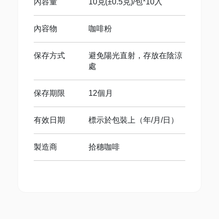
內容量
10克(±0.5克)/包*10入
內容物
咖啡粉
保存方式
避免陽光直射，存放在陰涼
處
保存期限
12個月
有效日期
標示於包裝上（年/月/日）
製造商
拾穗咖啡