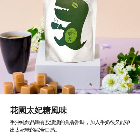
花園太妃糖風味
手沖純飲品嚐有股濃濃的焦香甜味，加入牛奶後又能帶
出太妃糖的綜合口感。