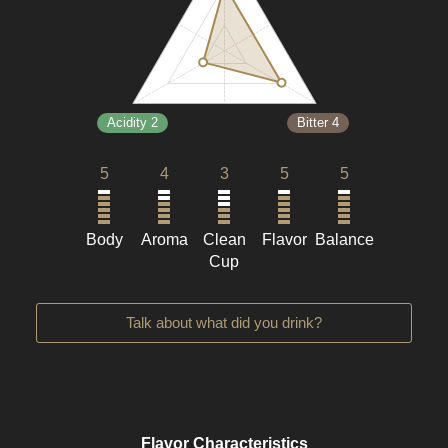
Acidity 2
Bitter 4
5
4
3
5
5
Body
Aroma
Clean
Flavor
Balance
Cup
Talk about what did you drink?
Flavor Characteristics