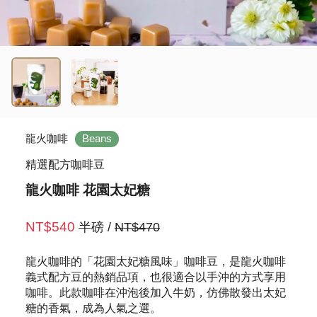
龍火咖啡
Beans
精選配方咖啡豆
龍火咖啡 花園太妃糖
NT$540
半磅
/
NT$470
龍火咖啡的「花園太妃糖風味」咖啡豆，是龍火咖啡
義式配方豆的熱銷品項，也很適合以手沖的方式享用
咖啡。此款咖啡在沖泡後加入牛奶，仿佛散發出太妃
糖的香氣，成為人氣之選。