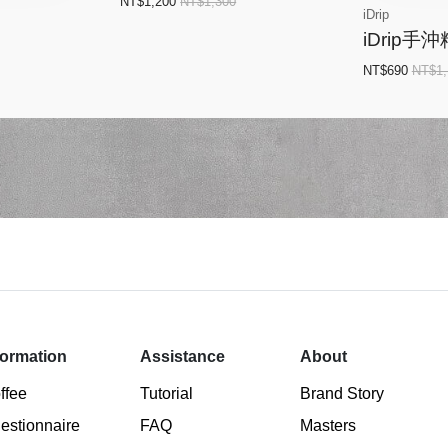
NT$1,200
NT$1,300
iDrip
iDrip
NT$690
NT$1,
formation
Assistance
About
ffee
Tutorial
Brand Story
estionnaire
FAQ
Masters