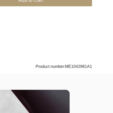
Add to Cart
Product number:ME1042981A1