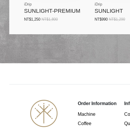
iDrip
iDrip
SUNLIGHT-PREMIUM
SUNLIGHT
NT$1,250
NT$1,800
NT$990
NT$1,290
Order Information
In
Machine
Co
Coffee
Qu