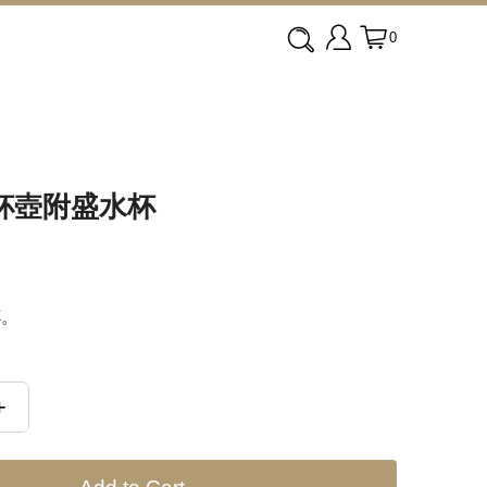
0
公杯壺附盛水杯
杯。
+