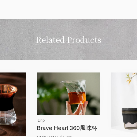
Related Products
iDrip
Brave Heart 360風味杯