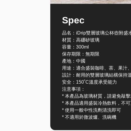
Spec
品名：iDrip雙層玻璃公杯壺附盛
材質：高硼矽玻璃
容量：300ml
保存期限：無期限
產地：中國
用途：適合盛裝咖啡、茶、果汁
設計：耐用的雙層玻璃結構保持
安全：150˚C溫度承受能力
注意事項：
* 本產品為玻璃材質，請避免敲
* 本產品適用盛裝冷熱飲料，不
* 使用一般中性洗劑清洗即可
* 不適用於微波爐、洗碗機