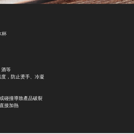
水杯
、酒等
溫度，防止燙手、冷凝
擊或碰撞導致產品破裂
可直接加熱