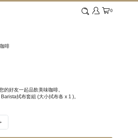
0
咖啡
與您的好友一起品飲美味咖啡。
與 Barista拭布套組 (大小拭布各 x 1 )。
+