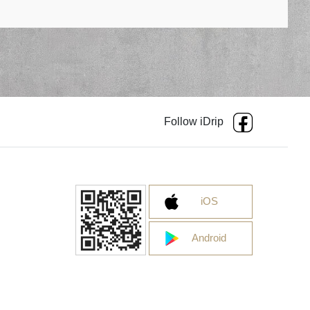
Follow iDrip
iOS
Android