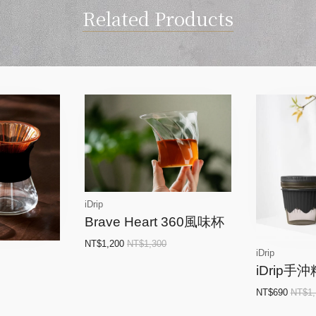
Related Products
iDrip
Brave Heart 360風味杯
NT$1,200
NT$1,300
iDrip
iDrip
NT$690
NT$1,