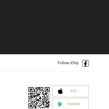
Follow iDrip
iOS
Android