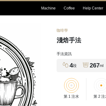
Machine
Coffee
Help Center
咖啡學
淺焙手法
手法資訊
4
267
段
ml
第 1 注水
第 2 