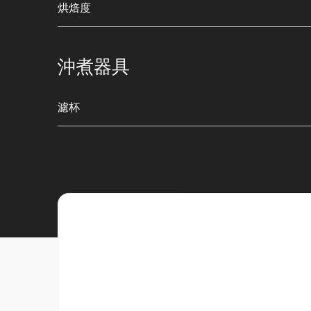
烘焙度
沖煮器具
濾杯