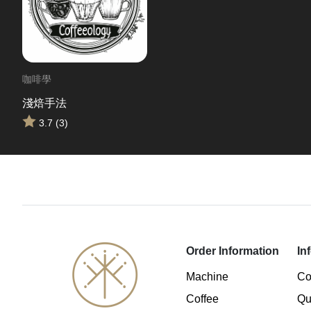
咖啡學
淺焙手法
3.7 (3)
Order Information
In
Machine
Co
Coffee
Qu