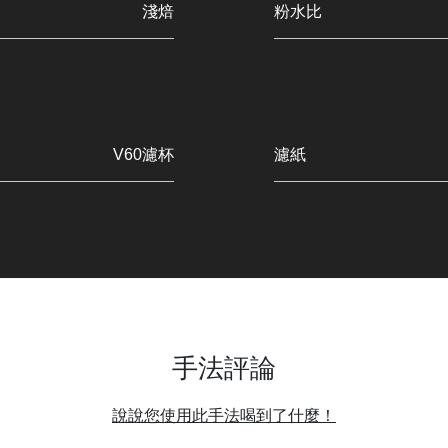
淺焙
粉水比
V60濾杯
濾紙
手法評論
說說您使用此手法喝到了什麼！