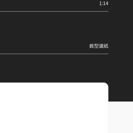
1:14
錐型濾紙