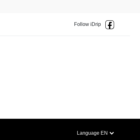
Follow iDrip
Language