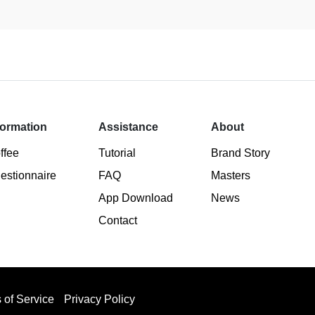
formation
Assistance
About
ffee
Tutorial
Brand Story
estionnaire
FAQ
Masters
App Download
News
Contact
 of Service
Privacy Policy