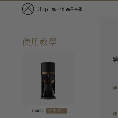
每一滴 都是科學
使用教學
第
使
請
iBarista
變更裝置
使