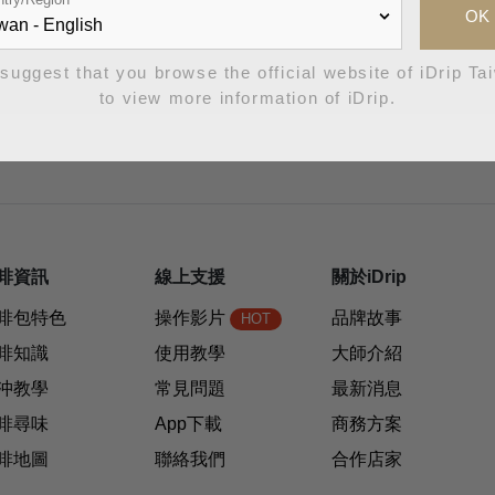
OK
suggest that you browse the official website of iDrip Ta
to view more information of iDrip.
啡資訊
線上支援
關於iDrip
啡包特色
操作影片
品牌故事
HOT
啡知識
使用教學
大師介紹
沖教學
常見問題
最新消息
啡尋味
App下載
商務方案
啡地圖
聯絡我們
合作店家