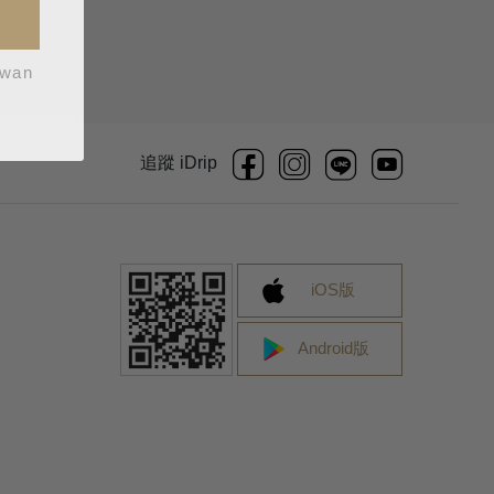
iwan
追蹤 iDrip
iOS版
Android版