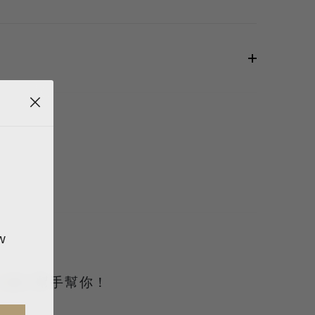
w
服
讓小幫手幫你！