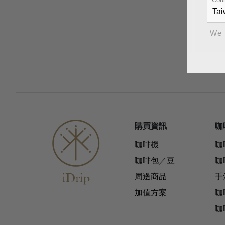
We 
購買資訊
咖
咖啡機
咖
咖啡包／豆
咖
周邊商品
手
加值方案
咖
咖