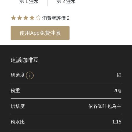
第 1 注水
第 2 注水
消費者評價 2
使用App免費沖煮
建議咖啡豆
研磨度
細
粉重
20g
烘焙度
依各咖啡包為主
粉水比
1:15