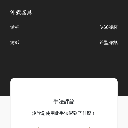
沖煮器具
濾杯
V60濾杯
濾紙
錐型濾紙
手法評論
說說您使用此手法喝到了什麼！