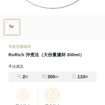
享創意趣咖啡
RoRich 沖煮法（大份量濾杯 300ml）
手法資訊
2
300
110
段
ml
秒