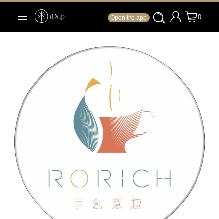
0
Open the app