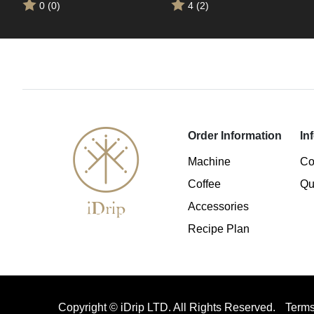
0 (0)
4 (2)
Order Information
In
Machine
Co
Coffee
Qu
Accessories
Recipe Plan
Copyright © iDrip LTD. All Rights Reserved.
Terms