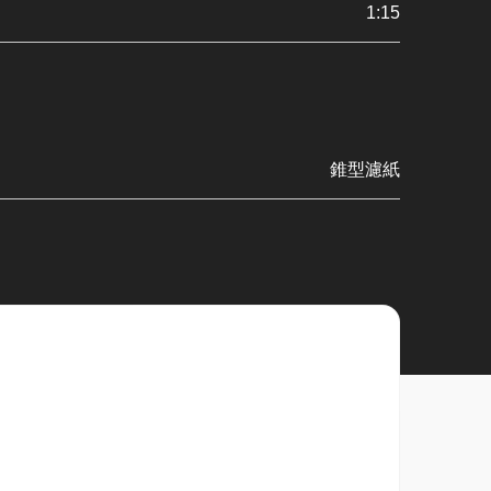
1:15
錐型濾紙