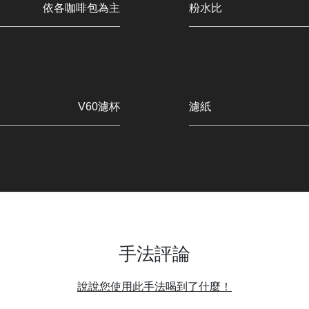
依各咖啡包為主
粉水比
V60濾杯
濾紙
手法評論
說說您使用此手法喝到了什麼！