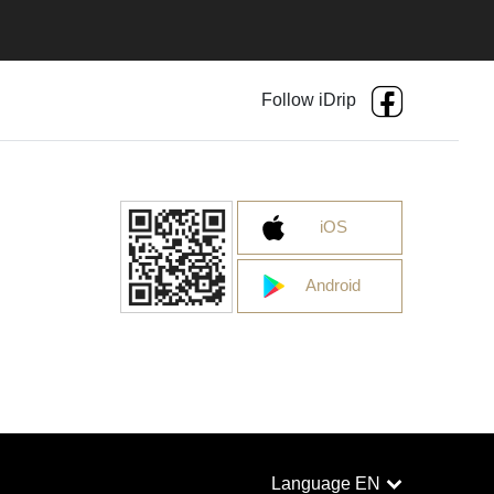
Follow iDrip
iOS
Android
Language