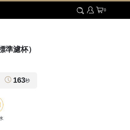
0
（標準濾杯）
163
秒
注水