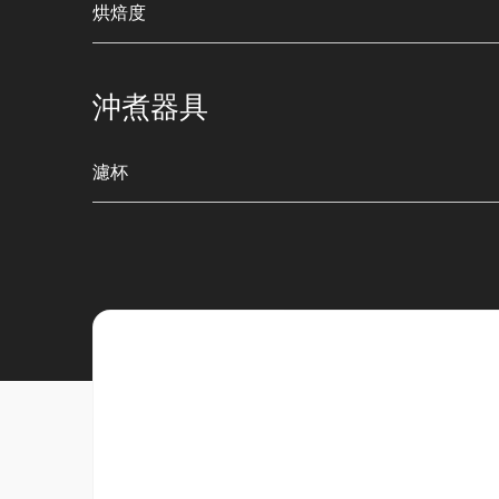
烘焙度
沖煮器具
濾杯