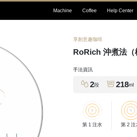
Machine
Coffee
Help Center
享創意趣咖啡
RoRich 沖煮法
手法資訊
2
218
段
ml
第 1 注水
第 2 