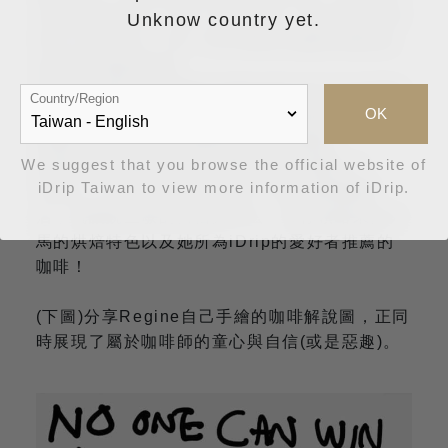
五分的差距登上了第二名的寶座，僅次於瑞士的
Unknow country yet.
Emi Fukahori；同一年台灣的代表劉邦禹則也
在決賽中贏得第四。
這個結果證明了咖啡的沖煮領域不是只有使用咖
Country/Region
OK
啡濾杯才能夠贏得競賽，傳統亞洲習知的虹吸壺
技藝也同樣可以沖出咖啡的特色與風味。
We suggest that you browse the official website of
近兩年姚玉敏同時與合作夥伴們共同建立了
iDrip Taiwan to view more information of iDrip.
Page 2 Cafe和 Kings Hall Cafe 兩間咖啡
店，就讓姚玉敏的自信與手法，帶你領略來自大
馬的烘焙特色以及她所為iDrip的愛好者推薦的
咖啡！
(下圖)分享Regine自己手繪的咖啡解說圖，正同
時展現了屬於咖啡師的童心與自信(或是惡趣)。