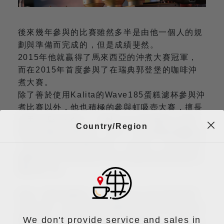
後來幾年參與的比賽雖然多半是由他一個人的規
劃與準備而完成的，但是成績斐然。
2015年他就贏得了馬來西亞的沖煮大賽冠軍，
而在2015年首度參與了在瑞典郭登堡的咖啡沖
煮大賽。
除了善於使用Kalita的Wave185蛋糕濾杯參與沖
煮比賽以外，他也積極的參與虹吸壺大賽，擅長
使用虹吸壺的能力，讓她在2016年贏得了馬來
Country/Region
西亞虹吸壺大賽冠軍，在同一年的韓國首爾贏得
了世界虹吸壺大賽的亞軍、2017年、2018年連
續兩次在台灣高雄及日本東京贏得世界虹吸壺大
賽的第三名。
而這一階段的勝利一直延續到2018年底的世界
沖煮大賽，他以拿手的虹吸壺在巴西美景市的決
We don't provide service and sales in
賽競技中，最終與六位選手同場較勁，以零點九