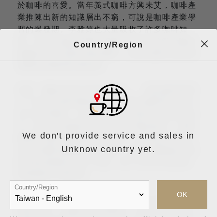
於咖啡的喜愛。當年義式咖啡方興未艾，咖啡產
業推陳出新的知識層出不窮，可說是咖啡產業學
習的爆發期。李雅婷也大量吸收了許多咖啡知
識，並在卓越盃評審許寶霖先生建立的歐舍咖啡
Country/Region
接觸到各式各樣的精品咖啡，經由品鑒各地的優
質咖啡訓練感官敏銳度。
所謂「機會是留給準備好的人」，精品咖啡被導
入了各式各樣的咖啡競賽，在歐舍咖啡吧台工作
許久的李雅婷，決定參與世界虹吸壺大賽試試身
手。除了具有咖啡的技術以及評鑑的能力，要取
We don't provide service and sales in
勝還是需要不斷練習以及嘗試。最後他以不眠不
Unknow country yet.
休的苦練和挑戰嶄新的創意，最終以獨家配方風
味與創意咖啡征服了評委，奪下2009年世界杯
虹吸咖啡大賽冠軍。
Country/Region
OK
以同樣拼命的精神，她隨後也在2010年台灣咖
啡師大賽，以咖啡之旅的概念，使用三個不同生