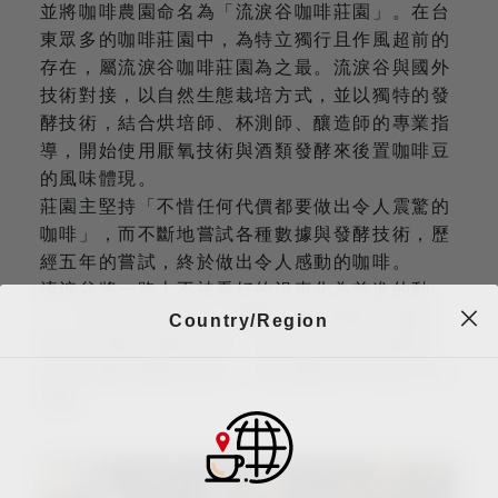
並將咖啡農園命名為「流淚谷咖啡莊園」。在台
東眾多的咖啡莊園中，為特立獨行且作風超前的
存在，屬流淚谷咖啡莊園為之最。流淚谷與國外
技術對接，以自然生態栽培方式，並以獨特的發
酵技術，結合烘培師、杯測師、釀造師的專業指
導，開始使用厭氧技術與酒類發酵來後置咖啡豆
的風味體現。
莊園主堅持「不惜任何代價都要做出令人震驚的
咖啡」，而不斷地嘗試各種數據與發酵技術，歷
經五年的嘗試，終於做出令人感動的咖啡。
流淚谷將一路上不被看好的沮喪化為前進的動
力，因為前面的付出，醞釀出咖啡風味的底蘊，
Country/Region
再加上風味的後製成果，成為真正成功的開始。
未來持續以極致的努力，帶給饕客們平易近人的
感動。