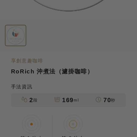
享創意趣咖啡
RoRich 沖煮法（濾掛咖啡）
手法資訊
2
169
70
段
ml
秒