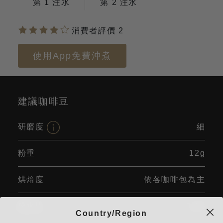
第 1 注水
第 2 注水
消費者評價 2
使用App免費沖煮
建議咖啡豆
研磨度
細
粉重
12g
烘焙度
依各咖啡包為主
粉水比
1:15
Country/Region