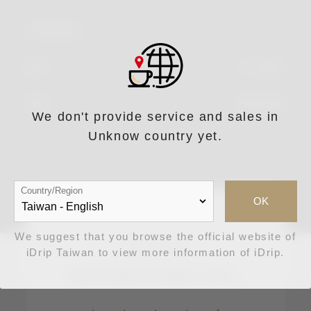
沖煮器具
濾杯
V60濾杯
濾紙
錐型濾紙
We don't provide service and sales in
Unknow country yet.
Country/Region
OK
We suggest that you browse the official website of
手法評論
iDrip Taiwan to view more information of iDrip.
說說您使用此手法喝到了什麼！