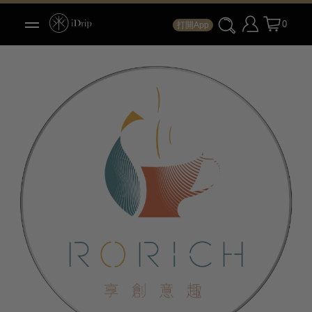
0
打開App