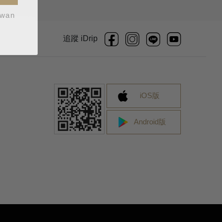
iwan
追蹤 iDrip
iOS版
Android版