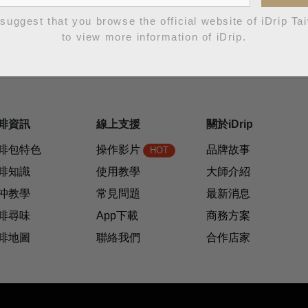
suggest that you browse the official website of iDrip Ta
to view more information of iDrip.
啡資訊
線上支援
關於iDrip
啡包特色
操作影片
品牌故事
HOT
啡知識
使用教學
大師介紹
沖教學
常見問題
最新消息
啡尋味
App下載
商務方案
啡地圖
聯絡我們
合作店家