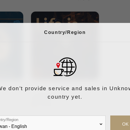
Country/Region
Jomo Coffee
We don't provide service and sales in Unkno
country yet.
人生好難
4.8 (4)
try/Region
OK