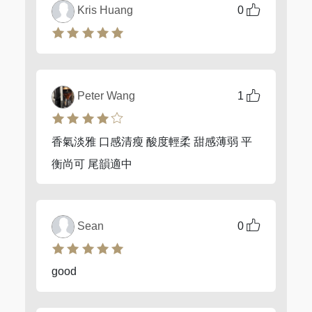
Kris Huang
0
Peter Wang
1
香氣淡雅 口感清瘦 酸度輕柔 甜感薄弱 平
衡尚可 尾韻適中
Sean
0
good