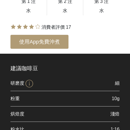
第 1 注
第 2 注
第 3 注
水
水
水
消費者評價 17
使用App免費沖煮
建議咖啡豆
研磨度
細
粉重
10g
烘焙度
淺焙
粉水比
1:16