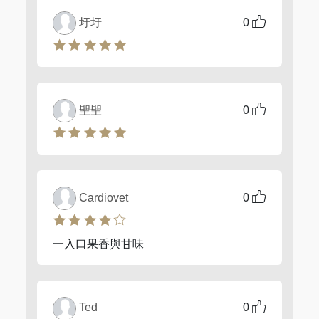
圩圩
0
聖聖
0
Cardiovet
0
一入口果香與甘味
Ted
0