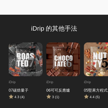
iDrip 的其他手法
iDrip
iDrip
iDrip
07碳焙量子
06可可反應爐
05堅果方程式
4.3 (4)
3 (1)
4.4 (5)