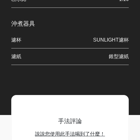
沖煮器具
濾杯
SUNLIGHT濾杯
濾紙
錐型濾紙
手法評論
說說您使用此手法喝到了什麼！