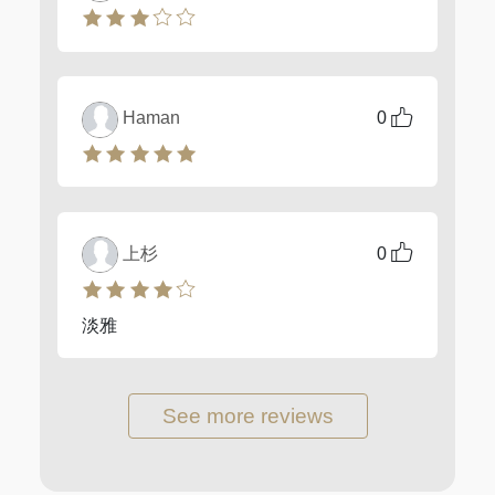
Haman
0
上杉
0
淡雅
See more reviews