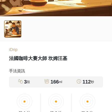
iDrip
法國咖啡大賽大師 坎姆汪基
手法資訊
3
166
112
段
ml
秒