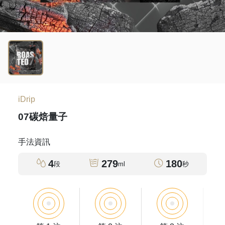
iDrip
07碳焙量子
手法資訊
4
279
180
段
ml
秒