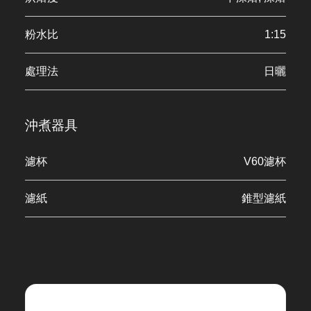
粉水比
1:15
處理法
日曬
沖煮器具
濾杯
V60濾杯
濾紙
錐型濾紙