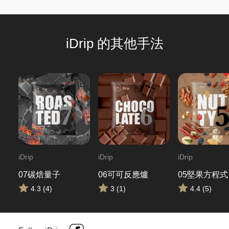
iDrip 的其他手法
iDrip
iDrip
iDrip
07碳焙量子
06可可反應爐
05堅果方程式
4.3 (4)
3 (1)
4.4 (5)