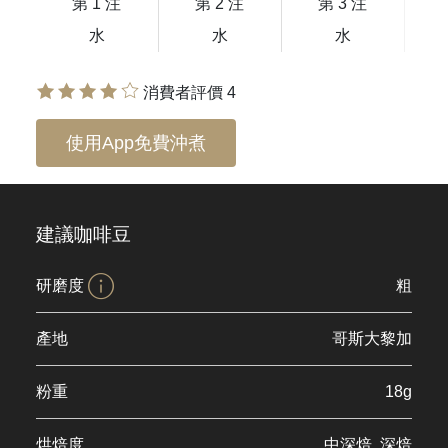
第 1 注
第 2 注
第 3 注
水
水
水
消費者評價 4
使用App免費沖煮
建議咖啡豆
研磨度
粗
產地
哥斯大黎加
粉重
18g
烘焙度
中深焙, 深焙