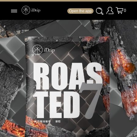
0
Open the app