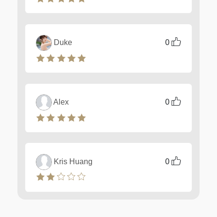
Duke
0
Alex
0
Kris Huang
0