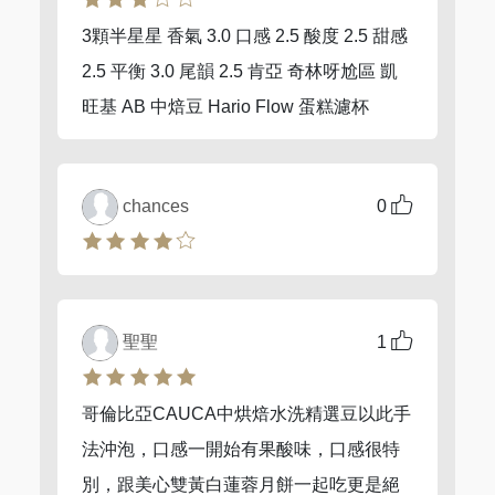
3顆半星星 香氣 3.0 口感 2.5 酸度 2.5 甜感
2.5 平衡 3.0 尾韻 2.5 肯亞 奇林呀尬區 凱
旺基 AB 中焙豆 Hario Flow 蛋糕濾杯
chances
0
聖聖
1
哥倫比亞CAUCA中烘焙水洗精選豆以此手
法沖泡，口感一開始有果酸味，口感很特
別，跟美心雙黃白蓮蓉月餅一起吃更是絕