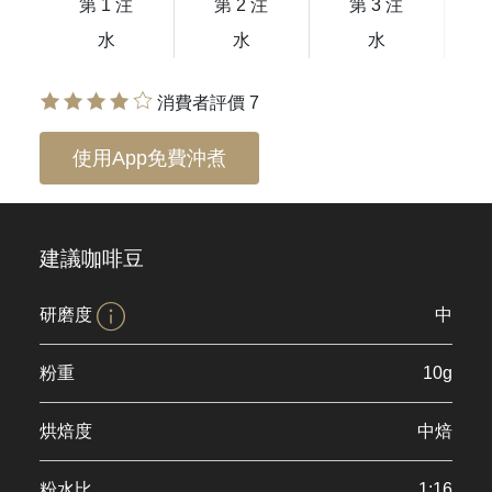
第 1 注
第 2 注
第 3 注
水
水
水
消費者評價 7
使用App免費沖煮
建議咖啡豆
研磨度
中
粉重
10g
烘焙度
中焙
粉水比
1:16