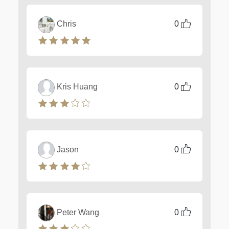
Chris
0
Kris Huang
0
Jason
0
Peter Wang
0