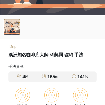
iDrip
澳洲知名咖啡店大師 科契爾 琥珀 手法
手法資訊
4
165
141
段
ml
秒