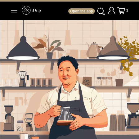
0
Open the app