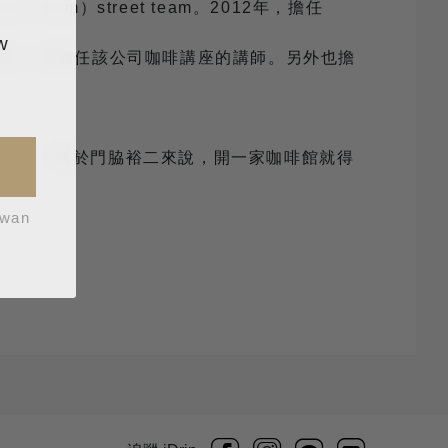
Team）street team。2012年，擔任
w
煮方法外，也擔任該公司咖啡講座的講師。另外也擔
行了。」對於門脇裕二來說，開一家咖啡館就得
iwan