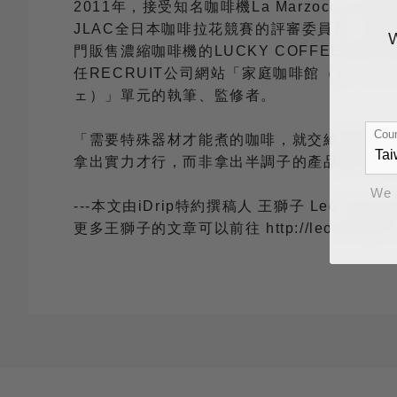
2011年，接受知名咖啡機La Marzocco公司的
JLAC全日本咖啡拉花競賽的評審委員長。同
門販售濃縮咖啡機的LUCKY COFFEE 
任RECRUIT公司網站「家庭咖啡館（おうち
ェ）」單元的執筆、監修者。
Coun
「需要特殊器材才能煮的咖啡，就交給專門店
拿出實力才行，而非拿出半調子的產品給予消
We 
---本文由iDrip特約撰稿人 王獅子 Leo Sheng
更多王獅子的文章可以前往 http://leosheng.t