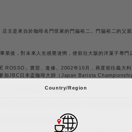
TA」，店主是來自於咖啡名門世家的門脇裕二。門脇裕二的
中畢業後，對未來人生感覺迷惘，便前往大阪的洋菓子專門店
AFÉ ROSSO」實習、進修。2002年10月，再度前往義大
加JBC日本盃咖啡大師（Japan Barista Champio
Country/Region
rt Championship）中獲得佳績。
 Espresso部門舉辦的中國四國大賽上獲得冠軍，並於同個全國
o配件並開始販售原創的烘焙咖啡豆。