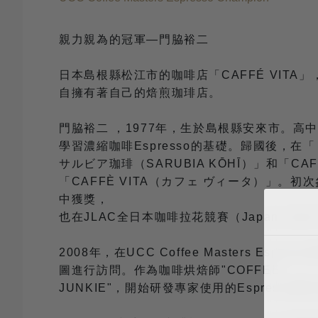
親力親為的冠軍—門脇裕二
日本島根縣松江市的咖啡店「CAFFÉ VI
自擁有著自己的焙煎珈琲店。
門脇裕二 ，1977年，生於島根縣安來市。高
學習濃縮咖啡Espresso的基礎。歸國後，在「
サルビア珈琲（SARUBIA KŌHĪ）」和「C
「CAFFÈ VITA（カフェ ヴィータ）」。初次參
中獲獎，
也在JLAC全日本咖啡拉花競賽（Japan Latte A
2008年，在UCC Coffee Masters
圖進行訪問。作為咖啡烘焙師"COFFEE
JUNKIE"，開始研發專家使用的Espress