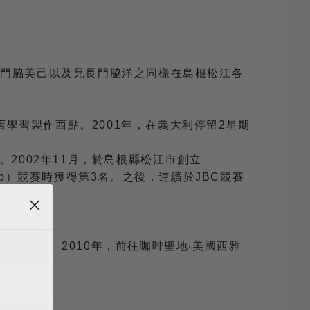
父親門脇美己以及兄長門脇洋之同樣在島根松江各
學習製作西點。2001年，在義大利停留2星期
利。2002年11月，於島根縣松江市創立
nship）競賽時獲得第3名。之後，連續於JBC競賽
大賽上獲得冠軍。2010年，前往咖啡聖地‧美國西雅