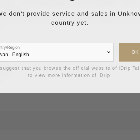
的委託，加入咖啡機研發團隊、頂尖咖啡師團隊（TopBarista 
時，擔任專
We don't provide service and sales in Unkno
MACHINE公司專屬的咖啡師，除了在展示會上示範咖啡沖
country yet.
カフ
try/Region
吧。 在家的話只管掌握要領，輕鬆地沖煮出好喝的咖啡就
OK
費者。
suggest that you browse the official website of iDrip Ta
 撰文
to view more information of iDrip.
w