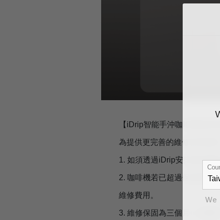
【iDrip智能手沖咖啡機維
為提供更完善的維修保固服務，
1. 如須透過iDrip安排
Coun
2. 咖啡機若已超過保固期限
維修費用。
We 
3. 維修保固為三個月（日