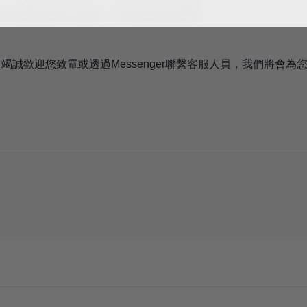
ip將免費為您再次維修，同時負擔收送運費。
竭誠歡迎您致電或透過Messenger聯繫客服人員，我們將會為