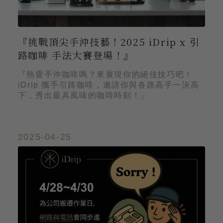
『挑戰頂尖手沖技藝！2025 iDrip x 引
路咖啡 手法大賽登場！』
『熱愛手沖咖啡嗎？來展現你的絕佳技巧吧！
iDrip 攜手引路咖啡，邀請你與各路高手一決高
下，秀出最具風味的咖啡時刻！』
2025-04-25