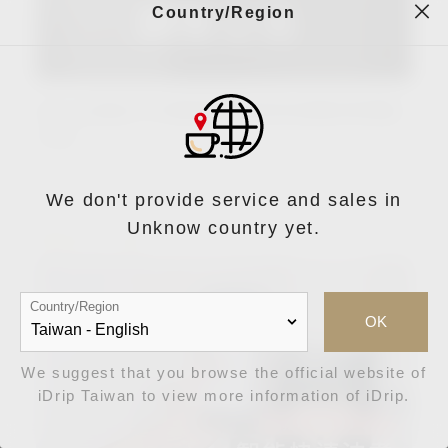
Country/Region
iDrip智能手沖咖啡機維修保固服務異動
公告
We don't provide service and sales in
Unknow country yet.
2022-07-28
Country/Region
OK
We suggest that you browse the official website of
iDrip Taiwan to view more information of iDrip.