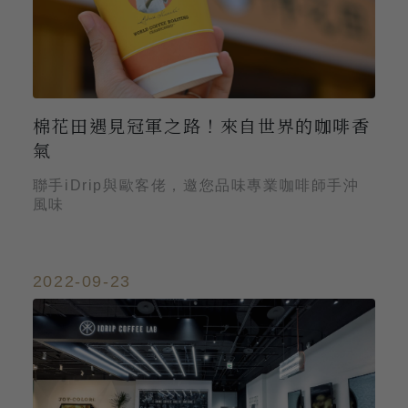
棉花田遇見冠軍之路！來自世界的咖啡香
氣
聯手iDrip與歐客佬，邀您品味專業咖啡師手沖
風味
2022-09-23