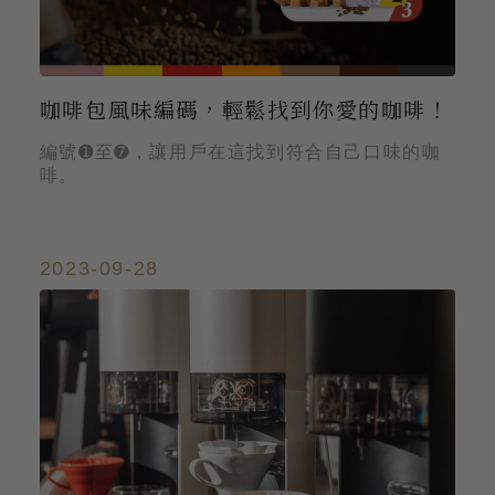
咖啡包風味編碼，輕鬆找到你愛的咖啡！
編號➊至➐，讓用戶在這找到符合自己口味的咖
啡。
2023-09-28