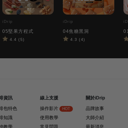
iDrip
iDrip
iD
05堅果方程式
04焦糖黑洞
0
4.4 (5)
4.3 (4)
啡資訊
線上支援
關於iDrip
啡包特色
操作影片
品牌故事
HOT
啡知識
使用教學
大師介紹
沖教學
常見問題
最新消息