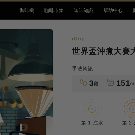
咖啡機
咖啡市集
咖啡知識
幫助中心
iDrip
世界盃沖煮大賽大
手法資訊
3
151
段
m
第 1 注水
第 2