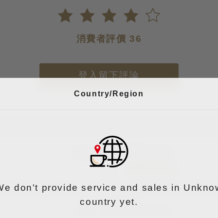
消費者評價 36
登入留下評論
Country/Region
0
CHiNg
We don't provide service and sales in Unkno
country yet.
1
邱士益