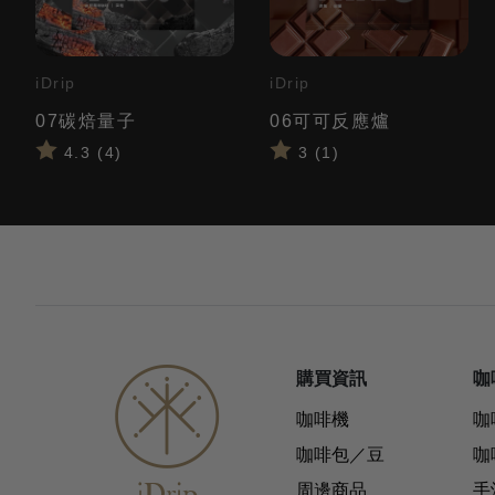
iDrip
iDrip
07碳焙量子
06可可反應爐
4.3 (4)
3 (1)
購買資訊
咖
咖啡機
咖
咖啡包／豆
咖
周邊商品
手