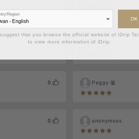
try/Region
郁帶酸香
OK
suggest that you browse the official website of iDrip Ta
to view more information of iDrip.
0
邱士益
0
Peggy 璇
0
anonymous