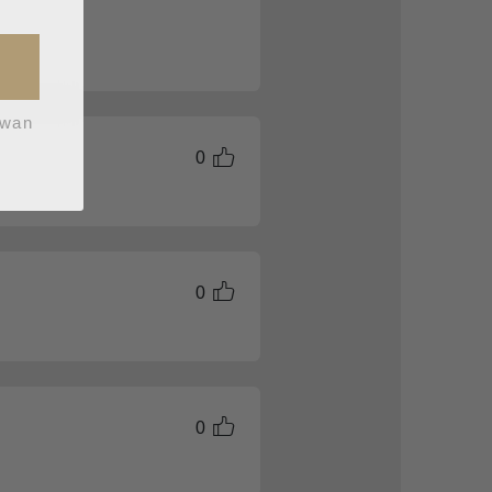
iwan
0
0
0