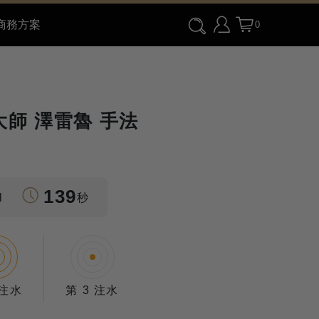
商務方案
0
師 澤雷魯 手法
139
l
秒
 注水
第 3 注水