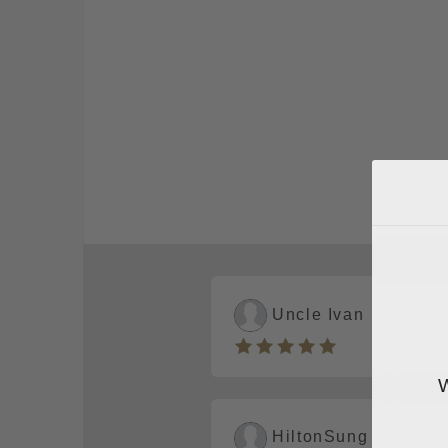
Uncle Ivan
HiltonSung