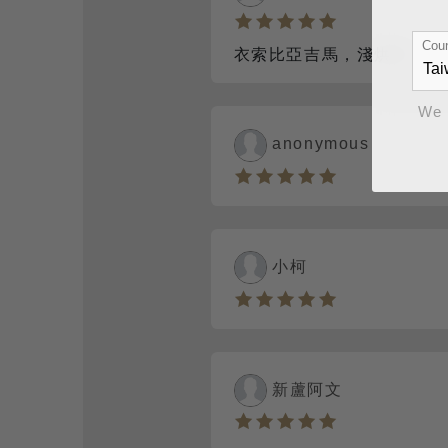
Coun
衣索比亞吉馬，淺烘焙，濃
We 
anonymous
小柯
新蘆阿文