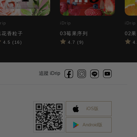
rip
iDrip
iDrip
1花香粒子
03莓果序列
02
4.5 (16)
4.7 (9)
4.
追蹤 iDrip
iOS版
Android版