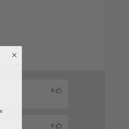
0
w
0