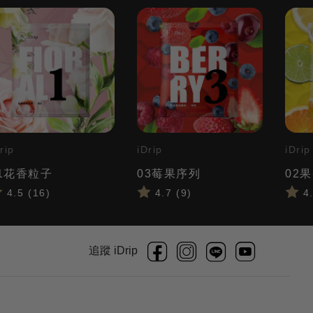
rip
iDrip
iDrip
1花香粒子
03莓果序列
02
4.5 (16)
4.7 (9)
4.
追蹤 iDrip