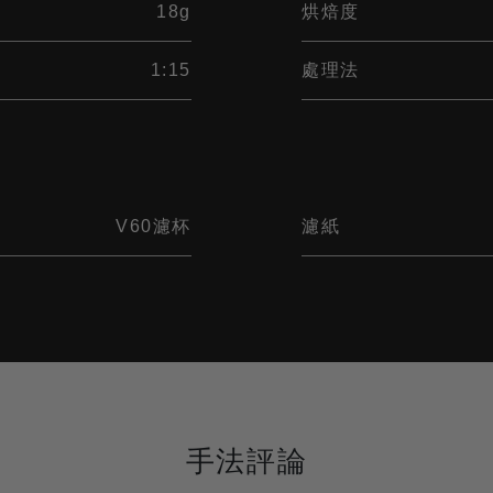
18g
烘焙度
1:15
處理法
V60濾杯
濾紙
手法評論