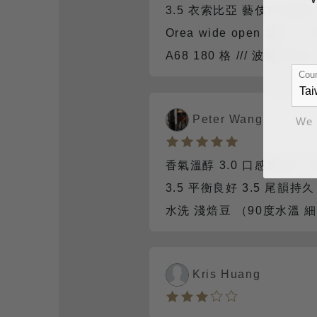
3.5 衣索比亞 藝伎村 金標 #
Orea wide open 濾杯 +
A68 180 格 /// 波爾天然水 
Coun
Peter Wang
We 
香氣溫醇 3.0 口感飽滿 3.
3.5 平衡良好 3.5 尾韻持
水洗 淺焙豆 （90度水溫 
Kris Huang