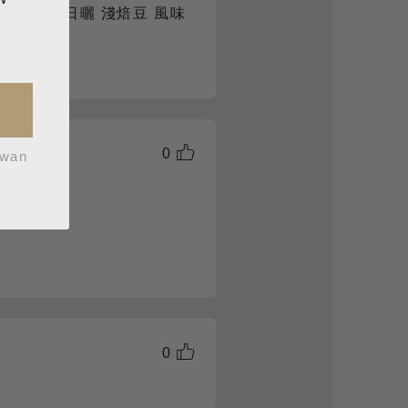
 金寶藝伎 日曬 淺焙豆 風味
 蛋糕濾杯
0
iwan
0