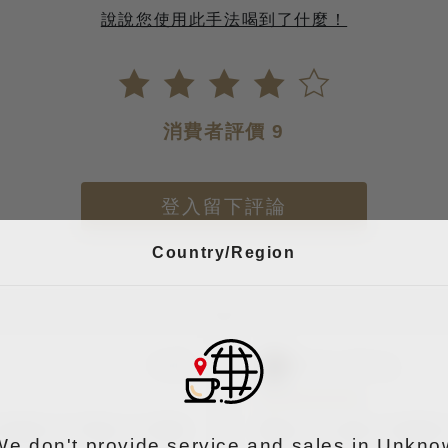
說說您使用此手法喝到了什麼！
消費者評價 9
登入留下評論
Country/Region
0
Peter Wang
0 甜感 3.5 平衡 3.5 尾韻
香氣 3.5 口感 3.5 酸度 
We don't provide service and sales in Unkno