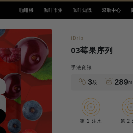
咖啡機
咖啡市集
咖啡知識
幫助中心
iDrip
03莓果序列
手法資訊
3
289
段
m
第 1 注水
第 2