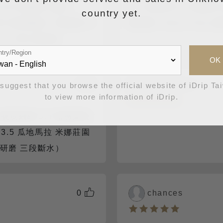
116 蜜處理 淺焙 /
3.0 衣索比亞 卡法森林
country yet.
 185 蛋糕濾紙 // 研磨度 中
莓果調 / Hario Flow
//// 360 風味杯
try/Region
OK
0
anonymous
suggest that you browse the official website of iDrip Ta
to view more information of iDrip.
0 酸度細緻 3.5 甜感柔美
久 3.5 瓜地馬拉 米娜莊園
細研磨 三段斷水）
0
chances