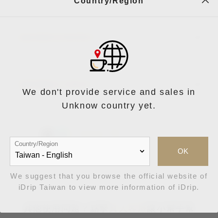
Country/Region
請參考產品說明書，或點擊左方選單，幫助你快
咖啡機使用教學影片
速設定你的咖啡機。
下載PDF
下載PDF
快速操
(Da Vinci
(Da Vinci
作指南
S)
Deluxe)
咖啡機語系對照表
We don't provide service and sales in
Unknow country yet.
iDrip App 下載
Country/Region
OK
We suggest that you browse the official website of
iDrip Taiwan to view more information of iDrip.
其他使用問題？點擊
真人客服
讓小幫手幫