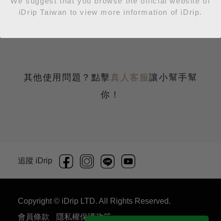
We suggest that you browse the official website of
出現 Recipe Data Error
iDrip Taiwan to view more information of iDrip.
其他使用問題？點擊
真人客服
讓小幫手幫
你！
追蹤 iDrip
Copyright © iDrip LTD. All Rights Reserved.
會員條款
隱私權保護政策