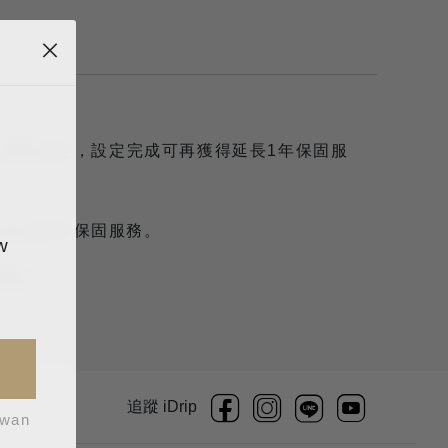
Fi網路設定，設定完成可再獲得延長1年保固服
延展至2年保固服務。
w
啡機。
追蹤 iDrip
iwan