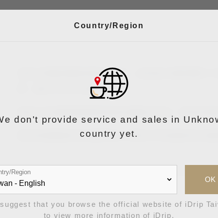
Country/Region
若您已將咖啡機保固登錄完成，請您進行咖啡機Wi-
務，總共可享2年保固服務。
當您已完成咖啡機保固登錄及網路設定後，即會自動
We don't provide service and sales in Unkno
country yet.
延長保固服務目前僅適用於台灣及日本地區販售之咖
try/Region
OK
suggest that you browse the official website of iDrip Ta
to view more information of iDrip.