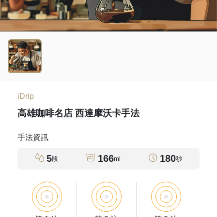
iDrip
高雄咖啡名店 西達摩沃卡手法
手法資訊
5
166
180
段
ml
秒