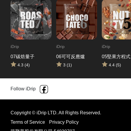
iDrip
iDrip
iDrip
07碳焙量子
06可可反應爐
05堅果方程式
4.3 (4)
3 (1)
4.4 (5)
Follow iDrip
Copyright © iDrip LTD. All Rights Reserved.
Terms of Service
Privacy Policy