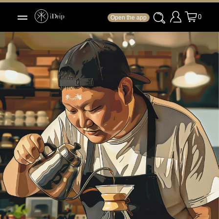
0
Open the app