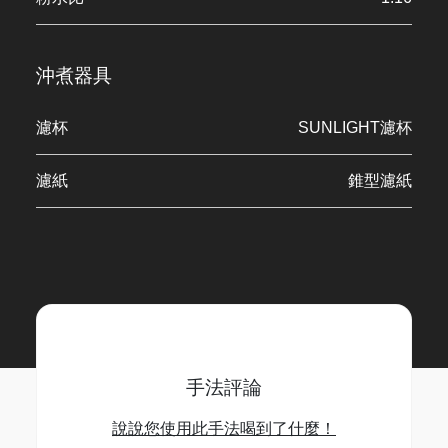
沖煮器具
濾杯
SUNLIGHT濾杯
濾紙
錐型濾紙
手法評論
說說您使用此手法喝到了什麼！