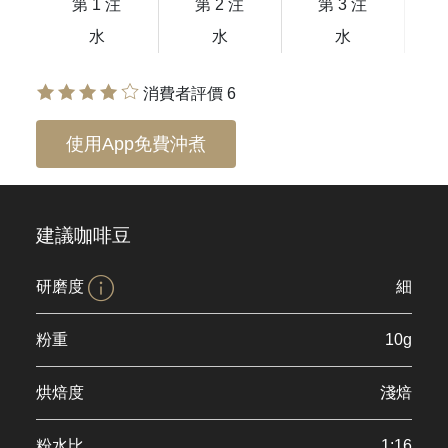
第 1 注
第 2 注
第 3 注
水
水
水
消費者評價 6
使用App免費沖煮
建議咖啡豆
研磨度
細
粉重
10g
烘焙度
淺焙
粉水比
1:16