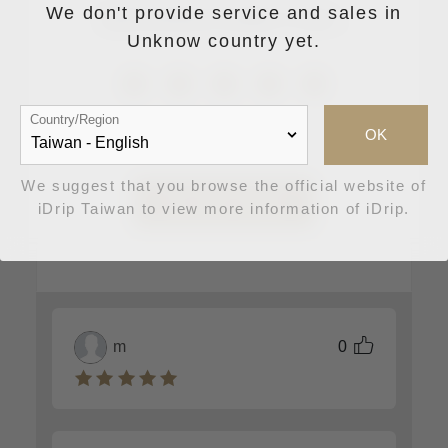
We don't provide service and sales in
說說您使用此手法喝到了什麼！
Unknow country yet.
Country/Region
消費者評價 6
OK
We suggest that you browse the official website of
登入留下評論
iDrip Taiwan to view more information of iDrip.
m
0