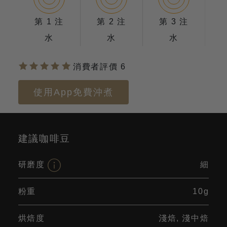
第 1 注
第 2 注
第 3 注
水
水
水
消費者評價 6
使用App免費沖煮
建議咖啡豆
研磨度
細
粉重
10g
烘焙度
淺焙, 淺中焙