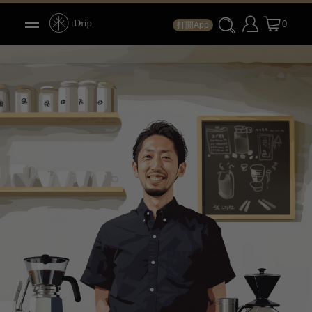
0
打開App