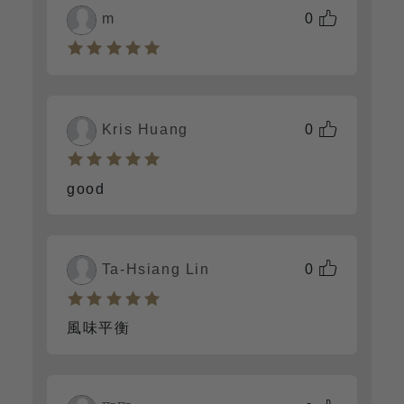
m
0
Kris Huang
0
good
Ta-Hsiang Lin
0
風味平衡