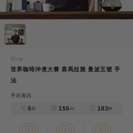
iDrip
世界咖啡沖煮大賽 喜馬拉雅 曼波五號 手
法
手法資訊
5
155
183
段
ml
秒