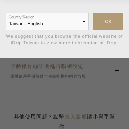
Country/Region
OK
We suggest that you browse the official website of
使用App進行咖啡機連網設定
iDrip Taiwan to view more information of iDrip.
手動操作咖啡機進行聯網設定
適用使用手機熱點作為咖啡機聯網的情境
確認手機的Wi-Fi及藍牙已開啟，並允許App
使用位置資訊。
開啟咖啡機，點擊3次[▷]到3. WiFi Setting
其他使用問題？點擊
真人客服
讓小幫手幫
開啟App進入「設備」單元，點擊右上角
設定。按下[↲]進入手動設定聯網模式。
你！