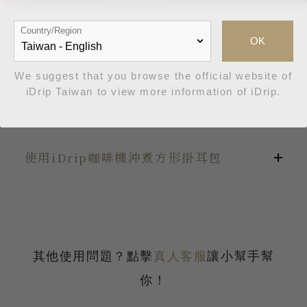
Country/Region
OK
We suggest that you browse the official website of
如何沖煮iDrip咖啡/茶濾掛包？
iDrip Taiwan to view more information of iDrip.
撕開
使用iDrip咖啡機沖煮方形掛耳包
沿著濾掛包上 ① 箭頭標示方向撕開截角。
撐開
於撕開處兩邊 ② 向外拉開濾掛包。需撐開包
裝，確認撕開至標示處。
找到掛耳包撕開線，打開掛耳包。
其他使用問題？點擊
真人客服
讓小幫手幫
拉開按壓
用手拉起掛耳包兩側紙板組，將耳掛紙板組
你！
將濾掛包兩面掛耳 ③ 拉開按壓中間 ④ 撐開
張開。
濾掛包。拉開時請勿撕開標示處連結點。