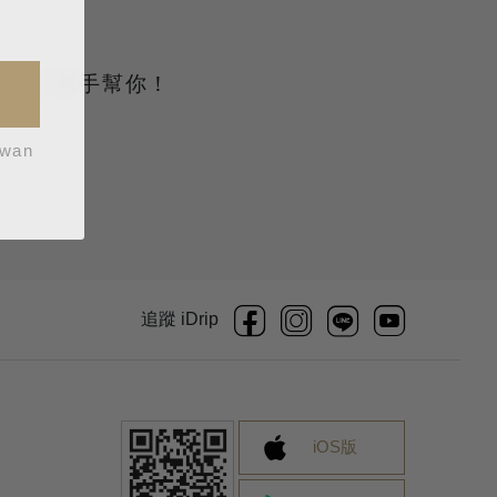
服
讓小幫手幫你！
iwan
追蹤 iDrip
iOS版