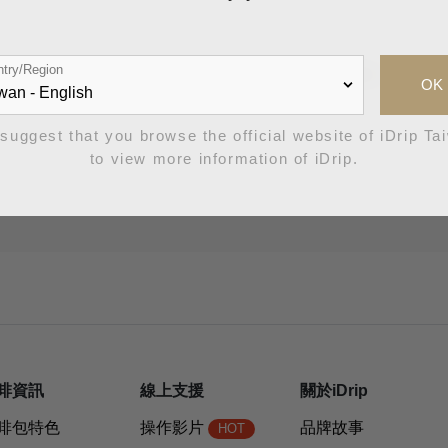
try/Region
其他使用問題？點擊
真人客
OK
suggest that you browse the official website of iDrip Ta
to view more information of iDrip.
啡資訊
線上支援
關於iDrip
啡包特色
操作影片
品牌故事
HOT