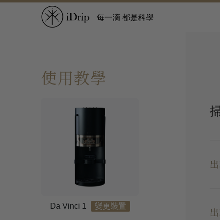
每一滴 都是科學
使用教學
出
Da Vinci 1
變更裝置
出