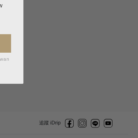
w
iwan
追蹤 iDrip