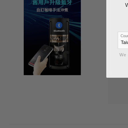
Coun
We 