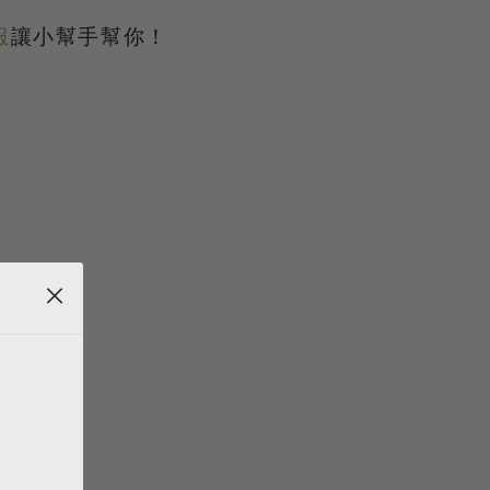
下中間[↲]鍵即會開始自動更新。
服
讓小幫手幫你！