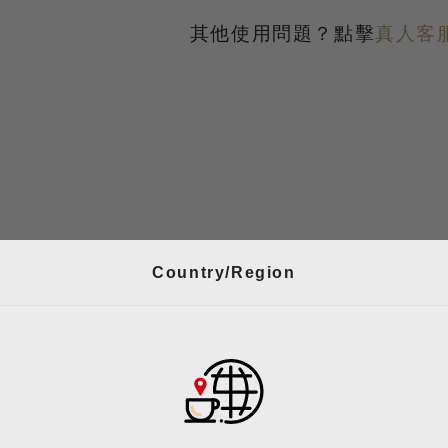
透過咖啡機選單，選擇到「Recipe Update」後，按
其他使用問題？點擊
真人客
等待更新完成後，點擊「⍈」退出選單。
Country/Region