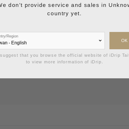
We don't provide service and sales in Unkno
country yet.
try/Region
OK
suggest that you browse the official website of iDrip Ta
to view more information of iDrip.